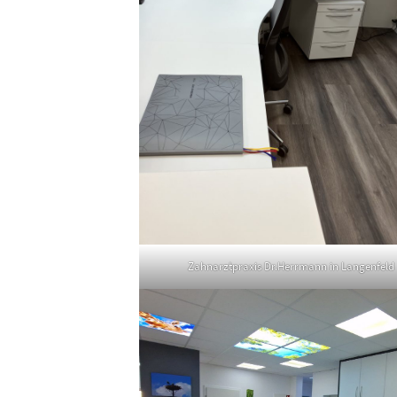
Zahnarztpraxis Dr.Herrmann in Langenfeld