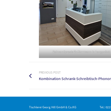
Zahnarztpraxis Dr.Herrmann in Langenfeld
PREVIOUS POST
Kombination Schrank-Schreibtisch-Phono
Tischlerei Georg Hill GmbH & Co.KG
Tel.: 02