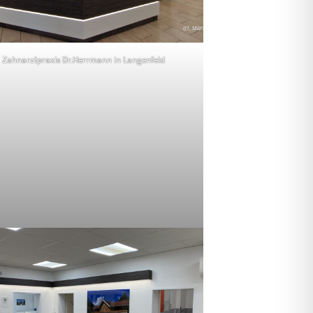
Zahnarztpraxis Dr.Herrmann in Langenfeld