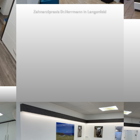
Zahnarztpraxis Dr.Herrmann in Langenfeld