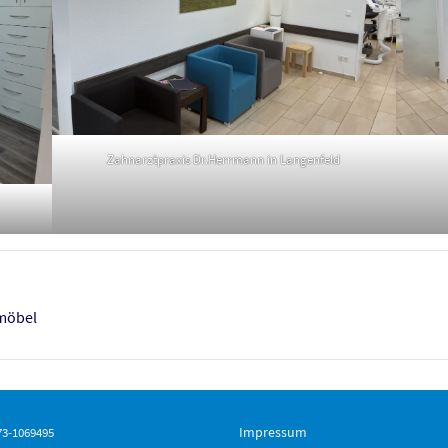
Zahnarztpraxis Dr.Herrmann in Langenfeld
möbel
Impressum
173-1069495