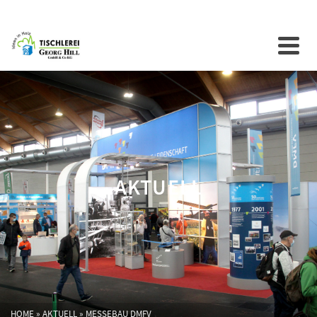
AKTUELL
HOME
»
AKTUELL
»
MESSEBAU DMFV