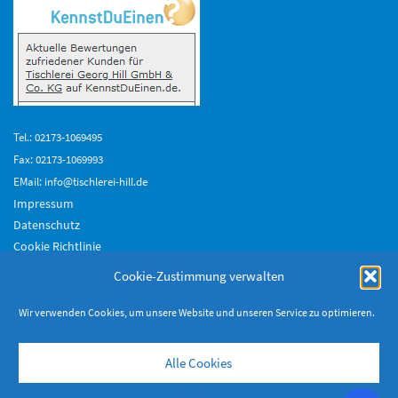
Tel.: 02173-1069495
Fax: 02173-1069993
EMail: info@tischlerei-hill.de
Impressum
Datenschutz
Cookie Richtlinie
Geschäftsführer:
Cookie-Zustimmung verwalten
Thomas Gerwinat
Georg Hill
Wir verwenden Cookies, um unsere Website und unseren Service zu optimieren.
Alle Cookies