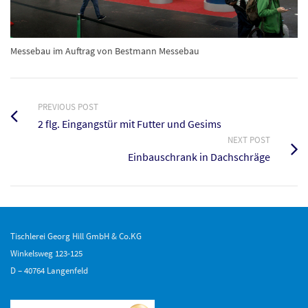
Messebau im Auftrag von Bestmann Messebau
PREVIOUS POST
2 flg. Eingangstür mit Futter und Gesims
NEXT POST
Einbauschrank in Dachschräge
Tischlerei Georg Hill GmbH & Co.KG
Winkelsweg 123-125
D – 40764 Langenfeld